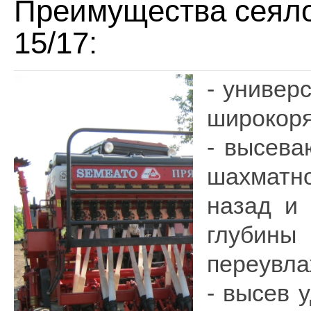
Преимущества сеяло
15/17:
- универ
широкоря
- высева
шахматно
назад и 
глубины
переувл
- высев 