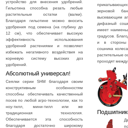
устройство для внесения удобрений.
прикатывающих 
Гильотина способна резать любые
зерновой ба
растительные остатки (валки).
высевающим ап
Благодаря гильотине можно вносить
дифазный сош
удобрения под семена (на глубину до
имеет наименьш
12 см), что обеспечивает высокую
градусов. Благ
эффективность использования
и в стороны 
удобрений растениями и позволяет
сошника колеса
избежать негативного воздействия на
растительные о
корневую систему высоких доз
проходят между
удобрений.
Абсолютный универсал!
Сеялки серии SHM благодаря своим
конструктивным особенностям
способны обеспечивать качественный
посев по любой агро-технологии, как то
ноу-тилл, мини-тилл или же
Подшипник
традиционная технология.
Обеспечивается эта способность
Д
благодаря достаточно широкому
п