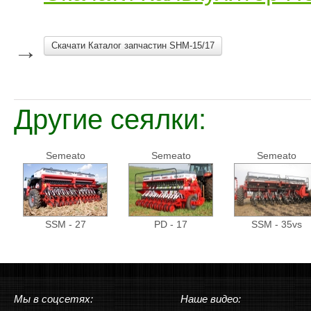
→
Скачати Каталог запчастин SHM-15/17
Другие сеялки:
Semeato
Semeato
Semeato
SSМ - 27
PD - 17
SSМ - 35vs
Мы в соцсетях:
Наше видео: