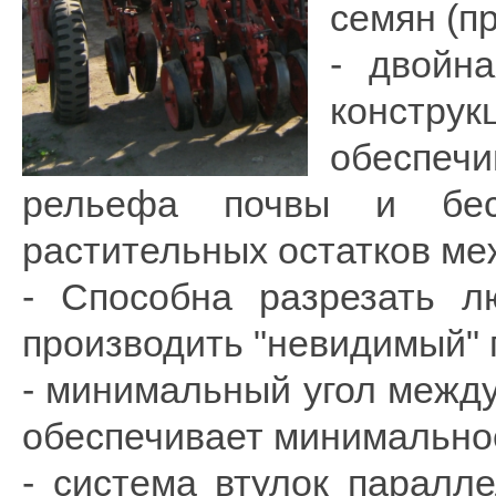
семян (п
- двойн
констр
обеспеч
рельефа почвы и бесп
растительных остатков ме
- Способна разрезать л
производить "невидимый" 
- минимальный угол между
обеспечивает минимально
- система втулок паралл