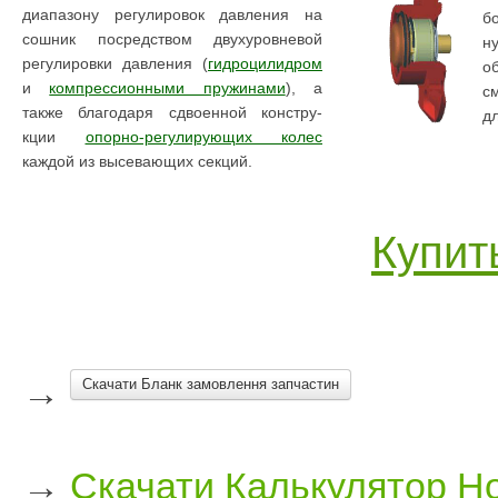
диапазону регулировок давления на
б
сошник посредством двухуровневой
н
регулировки давления (
гидроцилидром
о
и
компрессионными пружинами
), а
с
также благодаря сдвоенной констру-
д
кции
опорно-регулирующих колес
каждой из высевающих секций.
Купит
→
Скачати Бланк замовлення запчастин
→
Скачати Калькулятор Н